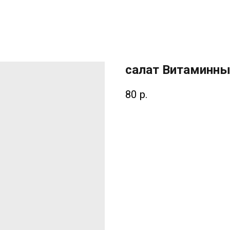
салат Витаминн
80
р.